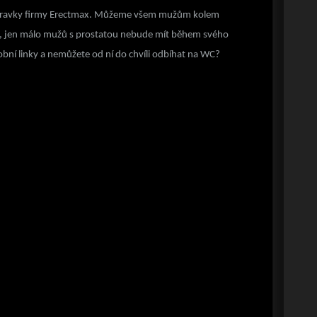
t přípravky firmy Erectmax. Můžeme všem mužům kolem
pak, jen málo mužů s prostatou nebude mít během svého
obní linky a nemůžete od ní do chvíli odbíhat na WC?