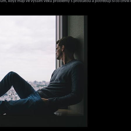
, když mají ve vyšším věku problémy s prostatou a potřebují si co chvíli od