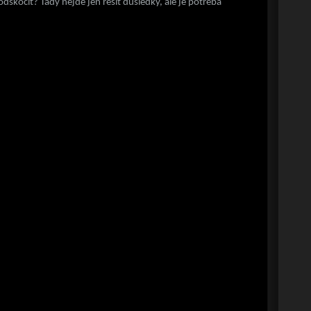
skočit? Tady nejde jen řešit důsledky, ale je potřeba