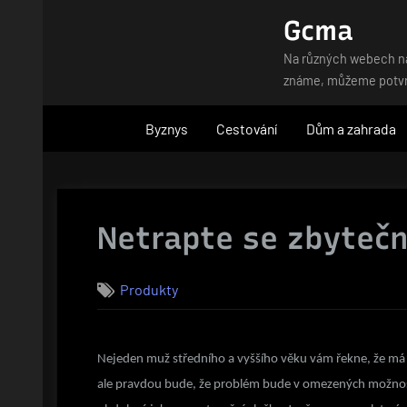
Skip
Gcma
to
Na různých webech naj
content
známe, můžeme potvrdi
Byznys
Cestování
Dům a zahrada
Netrapte se zbyteč
Produkty
Nejeden muž středního a vyššího věku vám řekne, že má
ale pravdou bude, že problém bude v omezených možnost