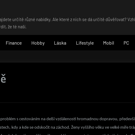
dete určitě různé nabídky. Ale které z nich se dá určitě důvěřovat? Vz
t, že té naší.
Finance
Hobby
Láska
Lifestyle
Mobil
PC
ně
 problém s cestováním na delší vzdálenosti hromadnou dopravou, předevš
ech, kdy a kde se odskočit na záchod.
Ženy vyššího věku ve velké míře trá