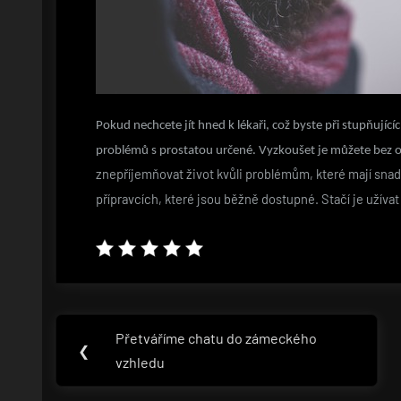
Pokud nechcete jít hned k lékaři, což byste při stupňují
problémů s prostatou určené. Vyzkoušet je můžete bez o
znepříjemňovat život kvůli problémům, které mají snad
přípravcích, které jsou běžně dostupné. Stačí je užív
Navigace
Přetváříme chatu do zámeckého
Previous
❮
pro
vzhledu
Post: