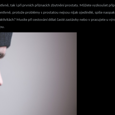
ventivně, tak i při prvních příznacích zbytnění prostaty. Můžete vyzkouše
ventivně, protože problémy s prostatou nejsou nijak ojedinělé, spíše nao
tivitách? Musíte při cestování dělat časté zastávky nebo v pracujete u výr
tou.