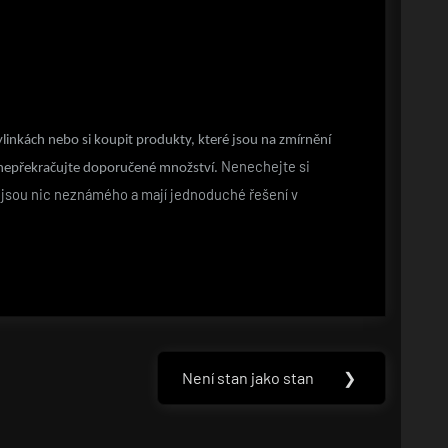
linkách nebo si koupit produkty, které jsou na zmírnění
Nenechejte si
n nepřekračujte doporučené množství.
nejsou nic neznámého a mají jednoduché řešení v
Není stan jako stan
❯
Next
Post: