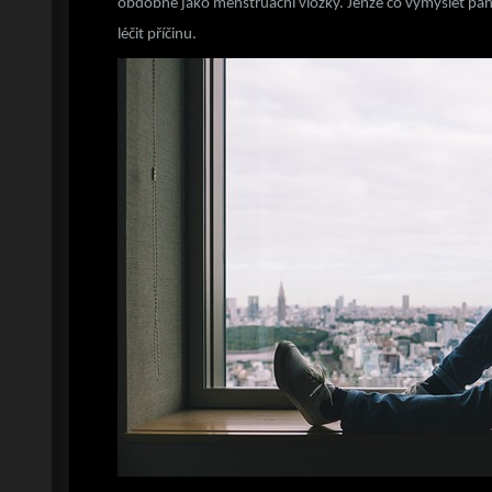
obdobné jako menstruační vložky. Jenže co vymyslet pánům
léčit příčinu.