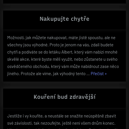
nabídka
kvalitního
bytového
Nakupujte chytře
textilu“
Možností, jak můžete nakupovat, máte jistě spoustu, ale ne
všechny jsou výhodné. Proto je jenom na vás, zdali budete
chytří a podíváte se do letáku Albert, který vám nabízí mnohé
skvělé akce, které byste měli využít, nebo zůstanete u svého
osvědčeného obchodu, který vám může nabídnout zase něco
„Nakupujte
jiného. Protože ale víme, jak výhodný tento …
Přečíst
»
chytře“
Kouření bud zdravější
Jestliže i vy kouříte, a neustále se snažíte neúspěšně zbavit
své závislosti, tak nezoufejte, ještě není všem dnům konec.