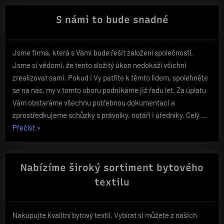
a
kvalitní
S námi to bude snadné
druhy
vybavení“
Jsme firma, která s Vámi bude řešit založení společností.
Jsme si vědomi, že tento složitý úkon nedokáží všichni
zrealizovat sami. Pokud i Vy patříte k těmto lidem, spolehněte
se na nás, my v tomto oboru podnikáme již řadu let. Za úplatu
Vám obstaráme všechnu potřebnou dokumentaci a
zprostředkujeme schůzky s právníky, notáři i úředníky. Celý …
„S
Přečíst
»
námi
to
bude
Nabízíme široký sortiment bytového
snadné“
textilu
Nakupujte kvalitní bytový textil. Vybírat si můžete z našich