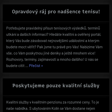
svetry
–
Opravdový ráj pro nadšence tenisu!
elegance
a
Potřebujete pravidelný přísun tenisových výsledků, termínů
komfort
utkání a dalších informací? Hledáte kvalitní a ověřený portál,
pro
který Vás bude zásobovat nejnovějšími událostmi a kterým
sváteční
budete moct věřit? Pak jsme tu právě pro Vás! Nabízíme Vám
sezónu“
vše, co Vám poskytnou jiné deníky a ještě mnohem více!
Rozhovory, termíny, zajímavosti a mnoho dalšího! U nás se
„Opravdový
budete cítit …
Přečíst
»
ráj
pro
nadšence
Poskytujeme pouze kvalitní služby
tenisu!“
Kvalitní služby v kvalitním penzionu za rozumné ceny. To je
naše nabídka. S ubytováním Kolín se Vám dostane nejen