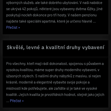
výborných služeb, ale také dobrého ubytování. V naší nabídce
se ukrývá 42 pokojů, některé jsou vybaveny dvěma lůžky, jiné
poskytují nocleh dokonce pro tři hosty. V našem penzionu
najdete také speciální apartmá, které je určeno hlavně …
„Poskytujeme
Přečíst
»
pouze
kvalitní
služby“
Skvělé, levné a kvalitní druhy vybavení
Pro všechny, kteří mají rádi dokonalost, spojenou s půvabem a
vysokou kvalitou, máme super druhy moderního vybavení, v
úžasných stylech. S našimi druhy nábytků z masivu, si nejen
krásně, moderně a elegantně vybavíte svoje pokoje a
místnosti kde potřebujete, ale zařídíte si je také ve vysoké
kvalitě. Jejich kvalita je prvotřídních hodnot, stejně jako jejich
„Skvělé,
…
Přečíst
»
levné