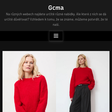
Skip
Gcma
to
Na různých webech najdete určitě různé nabídky. Ale které z nich se dá
content
určitě důvěřovat? Vzhledem k tomu, že se známe, můžeme potvrdit, že té
naší.