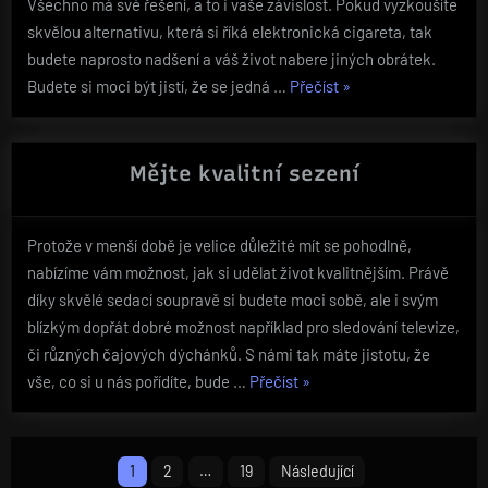
Všechno má své řešení, a to i vaše závislost. Pokud vyzkoušíte
skvělou alternativu, která si říká elektronická cigareta, tak
budete naprosto nadšení a váš život nabere jiných obrátek.
„Kouření
Budete si moci být jistí, že se jedná …
Přečíst
»
bud
zdravější“
Mějte kvalitní sezení
Protože v menší době je velice důležité mít se pohodlně,
nabízíme vám možnost, jak si udělat život kvalitnějším. Právě
díky skvělé sedací soupravě si budete moci sobě, ale i svým
blízkým dopřát dobré možnost například pro sledování televize,
či různých čajových dýchánků. S námi tak máte jistotu, že
„Mějte
vše, co si u nás pořídíte, bude …
Přečíst
»
kvalitní
sezení“
Stránkování
1
2
…
19
Následující