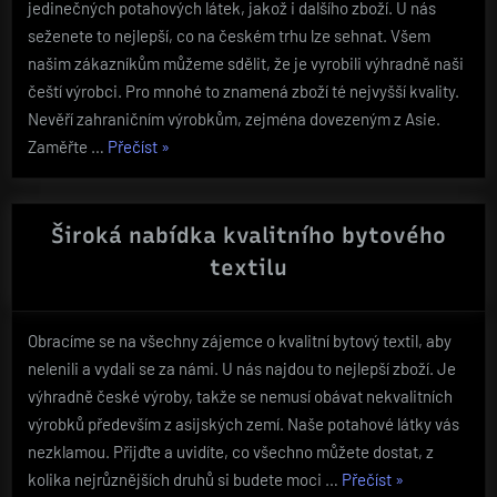
jedinečných potahových látek, jakož i dalšího zboží. U nás
seženete to nejlepší, co na českém trhu lze sehnat. Všem
našim zákazníkům můžeme sdělit, že je vyrobili výhradně naši
čeští výrobci. Pro mnohé to znamená zboží té nejvyšší kvality.
Nevěří zahraničním výrobkům, zejména dovezeným z Asie.
„Nabízíme
Zaměřte …
Přečíst
»
široký
sortiment
bytového
Široká nabídka kvalitního bytového
textilu“
textilu
Obracíme se na všechny zájemce o kvalitní bytový textil, aby
nelenili a vydali se za námi. U nás najdou to nejlepší zboží. Je
výhradně české výroby, takže se nemusí obávat nekvalitních
výrobků především z asijských zemí. Naše potahové látky vás
nezklamou. Přijďte a uvidíte, co všechno můžete dostat, z
„Široká
kolika nejrůznějších druhů si budete moci …
Přečíst
»