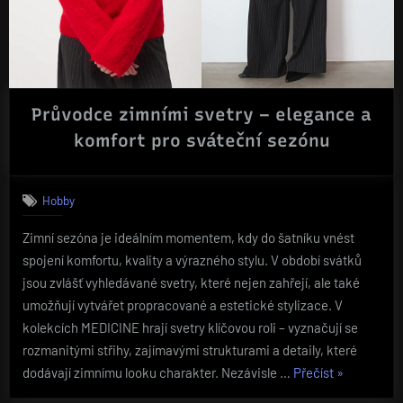
Průvodce zimními svetry – elegance a
komfort pro sváteční sezónu
Hobby
Zimní sezóna je ideálním momentem, kdy do šatníku vnést
spojení komfortu, kvality a výrazného stylu. V období svátků
jsou zvlášť vyhledávané svetry, které nejen zahřejí, ale také
umožňují vytvářet propracované a estetické stylizace. V
kolekcích MEDICINE hrají svetry klíčovou roli – vyznačují se
rozmanitými střihy, zajímavými strukturami a detaily, které
„Průvodce
dodávají zimnímu looku charakter. Nezávisle …
Přečíst
»
zimními