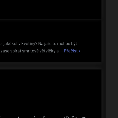
í jakékoliv květiny? Na jaře to mohou být
„Domov
te zase sbírat smrkové větvičky a …
Přečíst
»
jako
ze
škatulky“