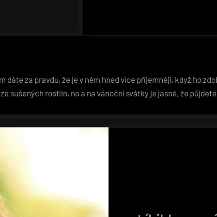
 dáte za pravdu, že je v něm hned více příjemněji, když ho zdob
o ze sušených rostlin, no a na vánoční svátky je jasné, že půjde