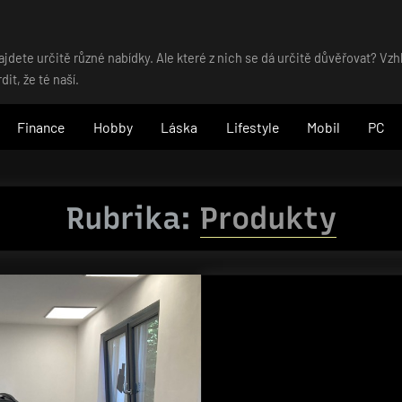
dete určitě různé nabídky. Ale které z nich se dá určitě důvěřovat? Vz
t, že té naší.
Finance
Hobby
Láska
Lifestyle
Mobil
PC
Rubrika:
Produkty