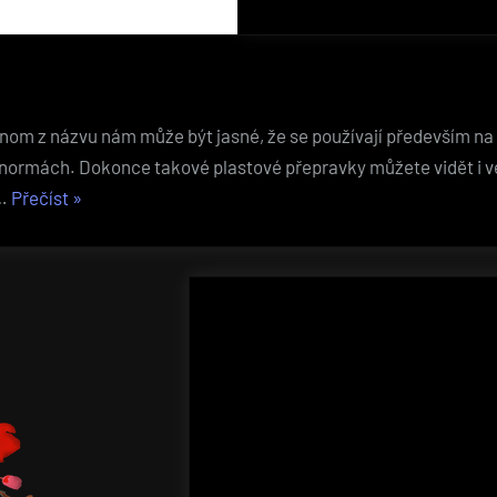
 jenom z názvu nám může být jasné, že se používají především 
 normách. Dokonce takové plastové přepravky můžete vidět i 
„Jak
 …
Přečíst
»
uložit
ovoce“