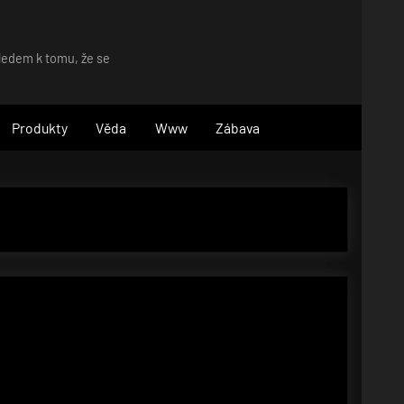
hledem k tomu, že se
Produkty
Věda
Www
Zábava