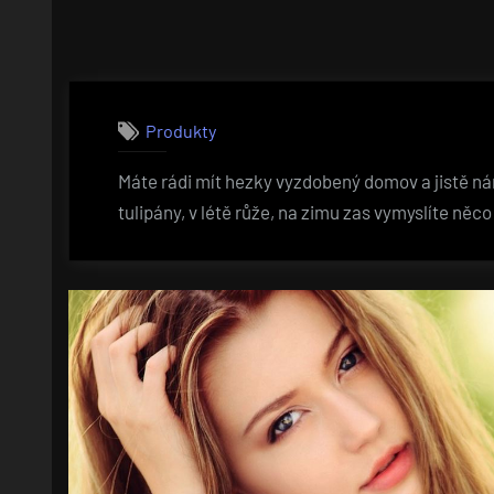
Produkty
Máte rádi mít hezky vyzdobený domov a jistě nám
tulipány, v létě růže, na zimu zas vymyslíte něc