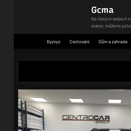
Skip
Gcma
to
Na různých webech naj
content
známe, můžeme potvrdi
Byznys
Cestování
Dům a zahrada