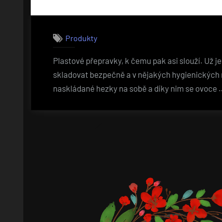
Produkty
Plastové přepravky, k čemu pak asi slouží. Už
skladovat bezpečně a v nějakých hygienických
naskládané hezky na sobě a díky nim se ovoce