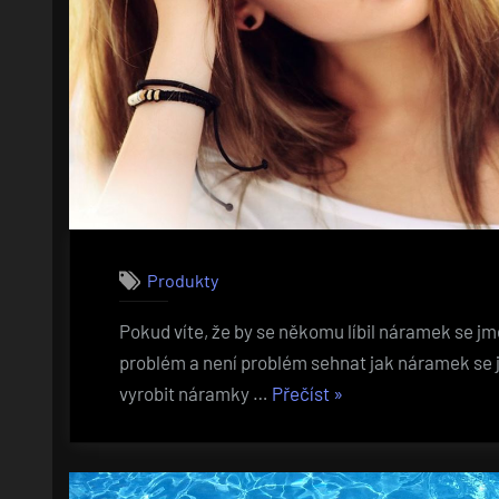
Produkty
Pokud víte, že by se někomu líbil náramek se j
problém a není problém sehnat jak náramek se 
„Líbil
vyrobit náramky …
Přečíst
»
by
se
náramek