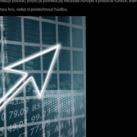
řebují počítač, proto je potřeba jej neustále rozvíjet a přidávat funkce, k
benou hru, nebo si poslechnout hudbu
.