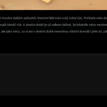
noho dalších způsobů, kterými lidé tráví svůj volný čas. Počítače nám do ž
á najít téměř vše. V dnešní době je už celkem běžné, že kdykoliv něco nevím
ale jako něco, co si ani v dnešní době nemohou všichni dovolit i přes to, 