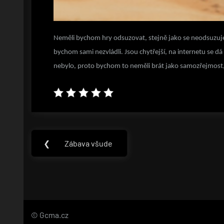
Neměli bychom hry odsuzovat, stejně jako se neodsuzuje m
bychom sami nezvládli. Jsou chytřejší, na internetu se d
nebylo, proto bychom to neměli brát jako samozřejmost, 
Navigace
❮
Zábava všude
Previous
pro
Post:
příspěvek
© Gcma.cz