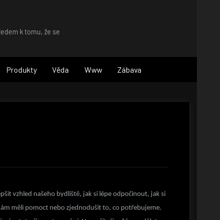
hledem k tomu, že se
Produkty
Věda
Www
Zábava
it vzhled našeho bydliště, jak si lépe odpočinout, jak si
by nám měli pomoct nebo zjednodušit to, co potřebujeme.