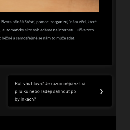
ivota přináší štěstí, pomoc, zorganizují nám věci, které
e, automaticky si to vyhledáme na internetu. Dříve toto
jak běžné a samozřejmé se nám to může zdát.
Bolí vás hlava? Je rozumnější vzít si
Next
pilulku nebo raději sáhnout po
❯
Post:
bylinkách?