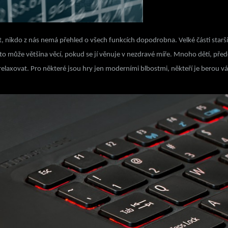
, nikdo z nás nemá přehled o všech funkcích dopodrobna. Velké části starší
ale to může většina věcí, pokud se jí věnuje v nezdravé míře. Mnoho dětí, p
relaxovat. Pro některé jsou hry jen moderními blbostmi, někteří je berou vá