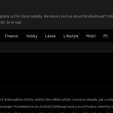
dete určitě různé nabídky. Ale které z nich se dá určitě důvěřovat? Vz
t, že té naší.
Finance
Hobby
Láska
Lifestyle
Mobil
PC
ž k dokonalému životu. Každý den někdo přijde s novými nápady, jak si vylepš
chnologie. Pravidelně se do počítačů přidávají nové a nové funkce, které 