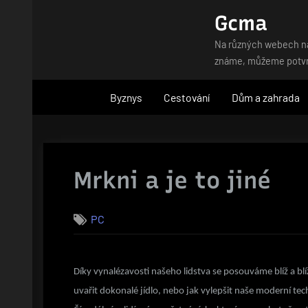
Skip
Gcma
to
Na různých webech naj
content
známe, můžeme potvrdi
Byznys
Cestování
Dům a zahrada
Mrkni a je to jiné
PC
Díky vynalézavosti našeho lidstva se posouváme blíž a blí
uvařit dokonalé jídlo, nebo jak vylepšit naše moderní te