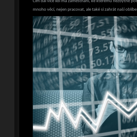
Čím dál více lidí má zaměstnání, ke kterému nezbytně pot
mnoho věcí, nejen pracovat, ale také si zahrát naší oblí