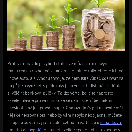
Protože opravdu je výhoda toho, že můžete ručit svým
majetkem, a rozhodně si můžete koupit cokoliv, chcete klidně
i nové auto, ale výhodu toho je, že nemusíte vůbec sdělovat na
co půjčku využijete, podmínky jsou velice individuální u téhle
skvělé nebankovní půjčky. Takže věřte, že je to naprosto
skvělé, hlavně pro vás, protože se nemusíte vůbec nikomu
zpovídat, což je opravdu super. Samozřejmě, pokud byste měli
nějaké nesrovnalosti nebo by vám nebylo něco jasné, můžete
se úplně se vším vyjádřit, ale rozhodně věřte, že s
nebankovní
americkou hypotékou
budete velice spokojeni, a rozhodně si