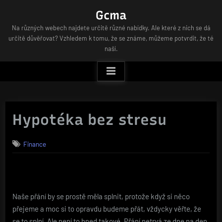
Skip
Gcma
to
Na různých webech najdete určitě různé nabídky. Ale které z nich se dá
content
určitě důvěřovat? Vzhledem k tomu, že se známe, můžeme potvrdit, že té
naší.
Hypotéka bez stresu
Finance
Naše přání by se prostě měla splnit, protože když si něco
přejeme a moc si to opravdu budeme přát, vždycky věřte, že
se to splní. Ale není to hned takové. Přání netrvá ze dne na den,