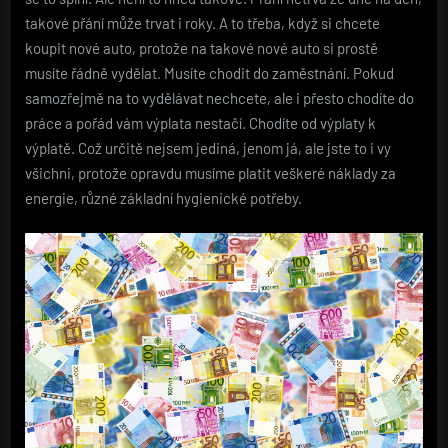
takové přání může trvat i roky. A to třeba, když si chcete
koupit nové auto, protože na takové nové auto si prostě
musíte řádně vydělat. Musíte chodit do zaměstnání. Pokud
samozřejmě na to vydělávat nechcete, ale i přesto chodíte do
práce a pořád vám výplata nestačí. Chodíte od výplaty k
výplatě. Což určitě nejsem jediná, jenom já, ale jste to i vy
všichni, protože opravdu musíme platit veškeré náklady za
energie, různé základní hygienické potřeby.