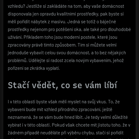
vzhledu? Jestliže si zakládáte na tom, aby vaše domácnost
disponovala jen opravdu kvalitními prostředky, pak byste si
měli pořídit
nábytek z masivu
. Jedná se totiž o báječné
prostředky nejenom pro potěšení oka, ale také pro dlouhodobé
užívání. Příkladem toho jsou moderní postele, které jsou
zpracovány právě tímto způsobem. Tím si můžete velmi
jednoduše vybavit celou svou domácnost, a to bez nějakých
problémů. Udělejte si radost zcela novým vybavením, jehož
pořízení se zkrátka vyplatí.
Stačí vědět, co se vám líbí
I v této oblasti byste však měli myslet na svůj vkus. To, že
vybavení bude mít vzhled přírodního zpracování, ještě
neznamená, že se vám bude hned líbit. Je tedy velmi důležité
vybírat i v této oblasti. Pokud však chcete mít jistotu toho, že v
žádném případě neuděláte při výběru chybu, stačí si pořídit