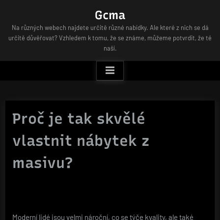
Skip
Gcma
to
Na různých webech najdete určitě různé nabídky. Ale které z nich se dá
content
určitě důvěřovat? Vzhledem k tomu, že se známe, můžeme potvrdit, že té
naší.
Proč je tak skvělé
vlastnit nábytek z
masivu?
Moderní lidé jsou velmi nároční, co se týče kvality, ale také