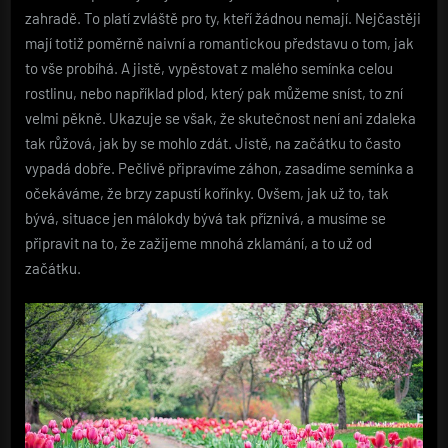
zahradě. To platí zvláště pro ty, kteří žádnou nemají. Nejčastěji
mají totiž poměrně naivní a romantickou představu o tom, jak
to vše probíhá. A jistě, vypěstovat z malého semínka celou
rostlinu, nebo například plod, který pak můžeme sníst, to zní
velmi pěkně. Ukazuje se však, že skutečnost není ani zdaleka
tak růžová, jak by se mohlo zdát. Jistě, na začátku to často
vypadá dobře. Pečlivě připravíme záhon, zasadíme semínka a
očekáváme, že brzy zapustí kořínky. Ovšem, jak už to, tak
bývá, situace jen málokdy bývá tak příznivá, a musíme se
připravit na to, že zažijeme mnohá zklamání, a to už od
začátku.