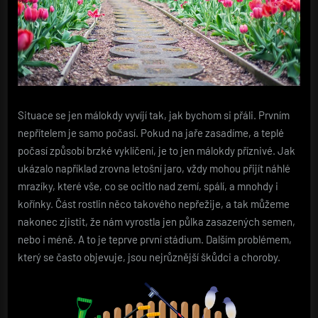
Situace se jen málokdy vyvíjí tak, jak bychom si přáli. Prvním
nepřítelem je samo počasí. Pokud na jaře zasadíme, a teplé
počasí způsobí brzké vyklíčení, je to jen málokdy příznivé. Jak
ukázalo například zrovna letošní jaro, vždy mohou přijít náhlé
mrazíky, které vše, co se ocitlo nad zemí, spálí, a mnohdy i
kořínky. Část rostlin něco takového nepřežije, a tak můžeme
nakonec zjistit, že nám vyrostla jen půlka zasazených semen,
nebo i méně. A to je teprve první stádium.
Dalším problémem,
který se často objevuje, jsou nejrůznější škůdci a choroby.