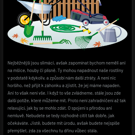
Nejběžnější jsou slimáci, avšak zapomínat bychom neměli ani
na mšice, houby či plísně. Ty mohou napadnout naše rostliny
v podstatě kdykoliv, a způsobí nám další ztráty. A není nic
horšího, než přijít k záhonku a zjistit, že jej máme napaden.
Ani to však není vše. I když to vše zvládneme, stále jsou zde
další potíže, které můžeme mít. Proto není zahradničení až tak
relaxující, jak by se mohlo zdát. O spojení s přírodou ani
nemluvě. Nebudete se tedy rozhodně cítit tak dobře, jak
očekáváte. Jistě, budete mít úrodu, avšak budete nejspíše
přemýšlet, zda za všechnu tu dřinu vůbec stála.