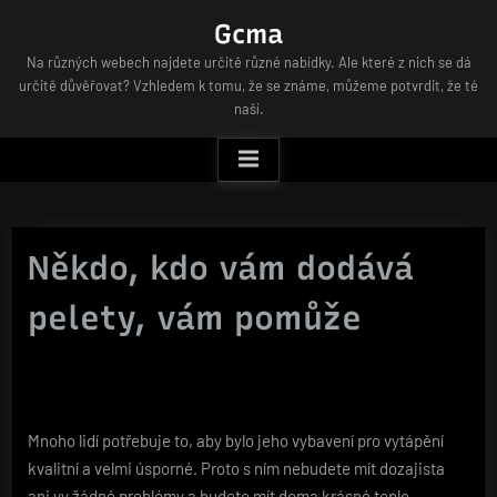
Skip
Gcma
to
Na různých webech najdete určitě různé nabídky. Ale které z nich se dá
content
určitě důvěřovat? Vzhledem k tomu, že se známe, můžeme potvrdit, že té
naší.
Někdo, kdo vám dodává
pelety, vám pomůže
Mnoho lidí potřebuje to, aby bylo jeho vybavení pro vytápění
kvalitní a velmi úsporné. Proto s ním nebudete mít dozajista
ani vy žádné problémy a budete mít doma krásné teplo.