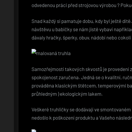
odvedenou práci před strojovou výrobou ? Pokud 
Snad každý si pamatuje dobu, kdy byl ještě dít
návštěvu u babičky se nám jistě vybaví napřík
dávaly hračky, šperky, obuv, nádobí nebo cokoli 
Samozřejmostí takových skvostů je provedení z
spokojenost zaručena. Jedná se o kvalitní, ručn
prováděna klasickým štětcem, temperovými barv
průhledným ) ekologickým lakem.
Veškeré truhličky se dodávají ve smontovaném st
nedošlo k poškození produktu a Vašeho násled