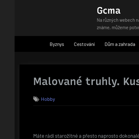
Skip
Gcma
to
Na různých webech naj
content
známe, můžeme potvrdi
Byznys
Cestování
Dům a zahrada
Malované truhly. Ku
Hobby
Máte rádi starožitné a přesto naprosto dokonalé