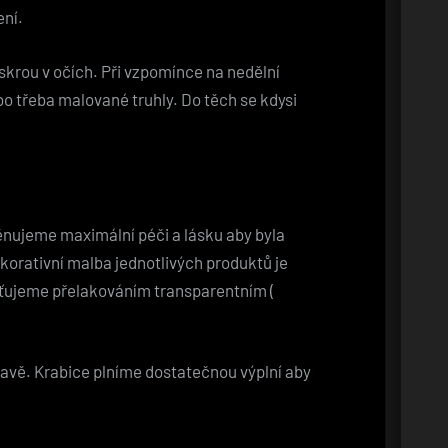
ení.
skrou v očích. Při vzpomínce na nedělní
bo třeba
malované truhly
. Do těch se kdysi
nujeme maximální péči a lásku aby byla
ekorativní malba jednotlivých produktů je
šťujeme přelakováním transparentním (
pravě. Krabice plníme dostatečnou výplní aby