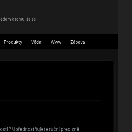
hledem k tomu, že se
Produkty
Věda
Www
Zábava
kosti ? Upřednostňujete ruční precizně