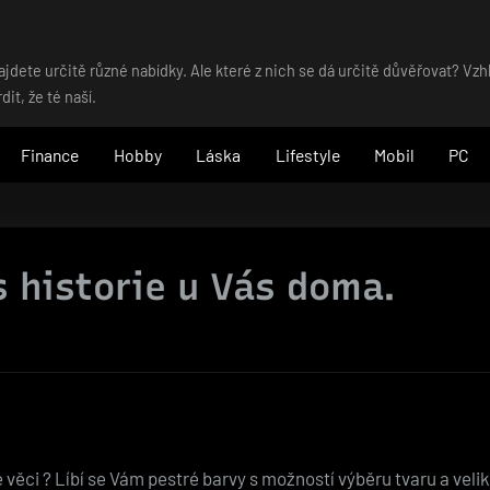
dete určitě různé nabídky. Ale které z nich se dá určitě důvěřovat? Vz
t, že té naší.
Finance
Hobby
Láska
Lifestyle
Mobil
PC
s historie u Vás doma.
 věci ? Líbí se Vám pestré barvy s možností výběru tvaru a veli