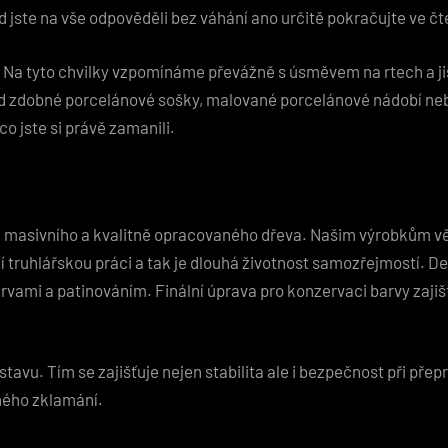
jste na vše odpověděli bez váhání ano určitě pokračujte ve čt
ě. Na tyto chvilky vzpomínáme převážně s úsměvem na rtech a ji
lad zdobné porcelánové sošky, malované porcelánové nádobí ne
co jste si právě zamanili.
 masivního a kvalitně opracovaného dřeva. Našim výrobkům vě
í truhlářskou práci a tak je dlouhá životnost samozřejmostí. D
ami a patinováním. Finální úprava pro konzervaci barvy zaji
avu. Tím se zajišťuje nejen stabilita ale i bezpečnost při pře
ného zklamání.