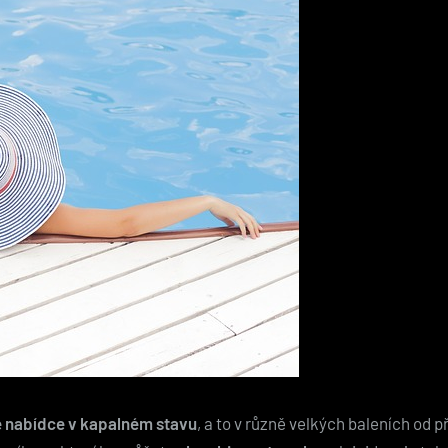
ké nabídce v kapalném stavu
, a to v různě velkých baleních od 