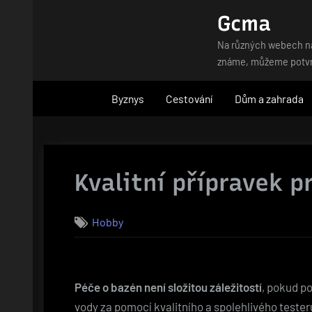
Skip
Gcma
to
Na různých webech naj
content
známe, můžeme potvrdi
Byznys
Cestování
Dům a zahrada
Kvalitní přípravek p
Hobby
Péče o bazén není složitou záležitostí
, pokud p
vody za pomocí kvalitního a spolehlivého teste