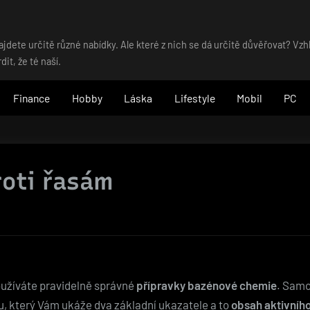
dete určitě různé nabídky. Ale které z nich se dá určitě důvěřovat? Vz
t, že té naší.
Finance
Hobby
Láska
Lifestyle
Mobil
PC
roti řasám
oužíváte pravidelně správné
přípravky bazénové chemie
. Samo
ru, který Vám ukáže dva základní ukazatele a to
obsah aktivníh