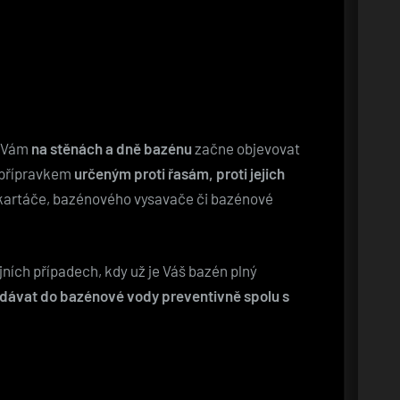
e Vám
na stěnách a dně bazénu
začne objevovat
e přípravkem
určeným proti řasám, proti jejich
í kartáče, bazénového vysavače či bazénové
jních případech, kdy už je Váš bazén plný
řidávat do bazénové vody preventivně spolu s