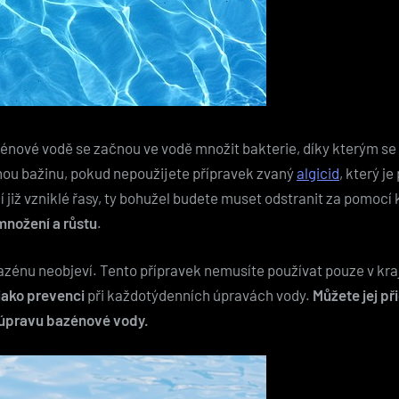
énové vodě se začnou ve vodě množit bakterie, díky kterým s
dnou bažinu, pokud nepoužijete přípravek zvaný
algicid
, který j
í již vzniklé řasy, ty bohužel budete muset odstranit za pomoc
množení a růstu
.
v bazénu neobjeví. Tento přípravek nemusíte používat pouze v kra
jako prevenci
při každotýdenních úpravách vody.
Můžete jej p
o úpravu bazénové vody.