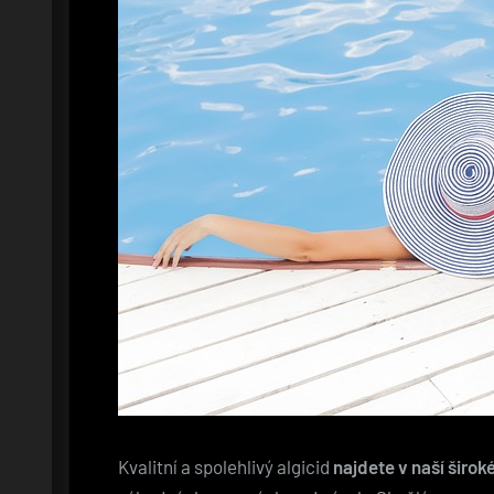
Kvalitní a spolehlivý algicid
najdete v naší širo