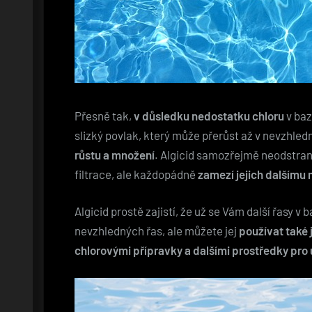
Přesně tak,
v důsledku nedostatku chloru
v baz
slizký povlak, který může přerůst až v nevzhle
růstu a množení
. Algicid samozřejmě neodstran
filtrace, ale každopádně
zamezí jejich dalšímu 
Algicid prostě zajistí, že už se Vám další řasy 
nevzhledných řas, ale můžete jej
používat také 
chlorovými přípravky a dalšími prostředky pr